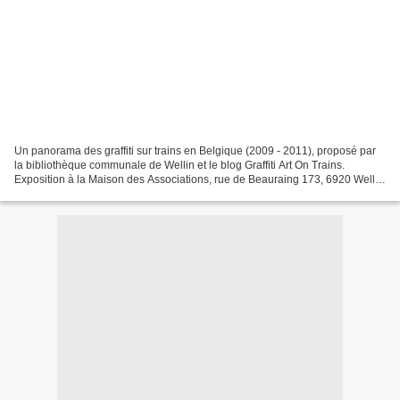
Un panorama des graffiti sur trains en Belgique (2009 - 2011), proposé par
la bibliothèque communale de Wellin et le blog Graffiti Art On Trains.
Exposition à la Maison des Associations, rue de Beauraing 173, 6920 Wellin
du 9 novembre au 12 avril 2013,...