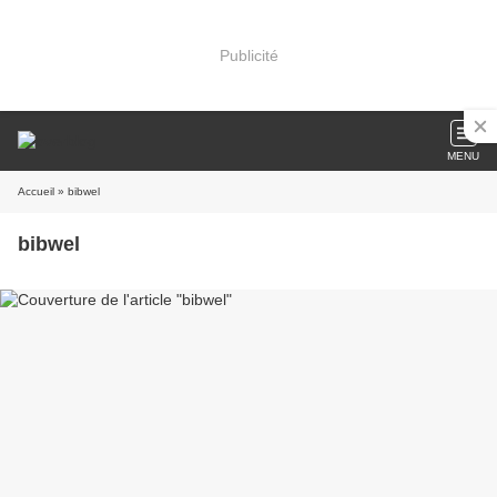
Publicité
MENU
Accueil
» bibwel
bibwel