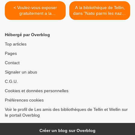
< Voulez-vous exposer
A la bibliothèque de Tellin,
gratuitement a la
dans "Natsi parmi les nazis"
bibliotheque de Wellin Tellin
Narcisse Neuret originaire
?
de Wavreille nous raconte
sa guerre 1940-1945. >
Hébergé par Overblog
Top articles
Pages
Contact
Signaler un abus
C.G.U.
Cookies et données personnelles
Préférences cookies
Voir le profil de Les amis des bibliothèques de Tellin et Wellin sur
le portail Overblog
Créer un blog sur Overblog