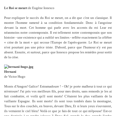
Le Roi se meurt
de Eugène Ionesco
Pour expliquer le succès du Roi se meurt, on a dit que c'est un classique. Il
montre l'homme ramené à sa condition fondamentale. Donc à l'angoisse
devant la mort. Cet homme qui parle avec les accents du roi Lear est
néanmoins notre contemporain. Il est tellement notre contemporain que son
histoire - une existence qui a oublié ses limites - reflète exactement la célèbre
« crise de la mort » qui secoue l'Europe de l'après-guerre. Le Roi se meurt
n'est pourtant pas une pièce triste. D'abord, parce que l'humour n'y est pas
absent. Ensuite, et surtout, parce que Ionesco propose les remèdes pour sortir
de la crise.
Hernani
de Victor Hugo
Monts d'Aragon! Galice! Estramadoure ! - Oh! je porte malheur à tout ce qui
m'entoure! J'ai pris vos meilleurs fils, pour mes droits, sans remords je les ai
fait combattre, et voilà qu'il sont morts! C'étaient les plus vaillants de la
vaillante Espagne. Ils sont morts! ils sont tous tombés dans la montagne,
Tous sur le dos couchés, en braves, devant Dieu, Et si leurs yeux s'ouvraient,
ils verraient le ciel bleu! Voilà ce que je fais de tout ce qui m'épouse! Est-ce
une destinée à te rendre jalouse ? Dona Sol, prends le duc, prends l'enfer,