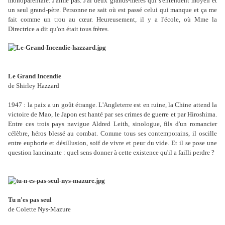
monoparentale. J'aime pas. J'ai deux grands-mères qui s'entendent moyen et
un seul grand-père. Personne ne sait où est passé celui qui manque et ça me
fait comme un trou au cœur. Heureusement, il y a l'école, où Mme la
Directrice a dit qu'on était tous frères.
Le Grand Incendie
de Shirley Hazzard
1947 : la paix a un goût étrange. L'Angleterre est en ruine, la Chine attend la
victoire de Mao, le Japon est hanté par ses crimes de guerre et par Hiroshima.
Entre ces trois pays navigue Aldred Leith, sinologue, fils d'un romancier
célèbre, héros blessé au combat. Comme tous ses contemporains, il oscille
entre euphorie et désillusion, soif de vivre et peur du vide. Et il se pose une
question lancinante : quel sens donner à cette existence qu'il a failli perdre ?
Tu n'es pas seul
de Colette Nys-Mazure