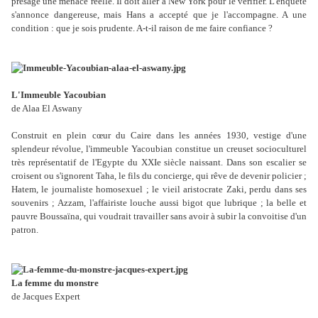
présage une menace réelle. Il doit aller à New York pour le vérifier. L'enquête
s'annonce dangereuse, mais Hans a accepté que je l'accompagne. A une
condition : que je sois prudente. A-t-il raison de me faire confiance ?
L'Immeuble Yacoubian
de Alaa El Aswany
Construit en plein cœur du Caire dans les années 1930, vestige d'une
splendeur révolue, l'immeuble Yacoubian constitue un creuset socioculturel
très représentatif de l'Egypte du XXIe siècle naissant. Dans son escalier se
croisent ou s'ignorent Taha, le fils du concierge, qui rêve de devenir policier ;
Hatem, le journaliste homosexuel ; le vieil aristocrate Zaki, perdu dans ses
souvenirs ; Azzam, l'affairiste louche aussi bigot que lubrique ; la belle et
pauvre Boussaïna, qui voudrait travailler sans avoir à subir la convoitise d'un
patron.
La femme du monstre
de Jacques Expert