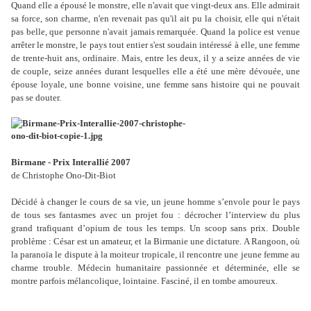
Quand elle a épousé le monstre, elle n'avait que vingt-deux ans. Elle admirait
sa force, son charme, n'en revenait pas qu'il ait pu la choisir, elle qui n'était
pas belle, que personne n'avait jamais remarquée. Quand la police est venue
arrêter le monstre, le pays tout entier s'est soudain intéressé à elle, une femme
de trente-huit ans, ordinaire. Mais, entre les deux, il y a seize années de vie
de couple, seize années durant lesquelles elle a été une mère dévouée, une
épouse loyale, une bonne voisine, une femme sans histoire qui ne pouvait
pas se douter.
Birmane - Prix Interallié 2007
de Christophe Ono-Dit-Biot
Décidé à changer le cours de sa vie, un jeune homme s’envole pour le pays
de tous ses fantasmes avec un projet fou : décrocher l’interview du plus
grand trafiquant d’opium de tous les temps. Un scoop sans prix. Double
problème : César est un amateur, et la Birmanie une dictature. A Rangoon, où
la paranoïa le dispute à la moiteur tropicale, il rencontre une jeune femme au
charme trouble. Médecin humanitaire passionnée et déterminée, elle se
montre parfois mélancolique, lointaine. Fasciné, il en tombe amoureux.